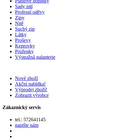
Plastové doplňky
Sady nití
Profesní oděvy
Zipy
Nitě
Suchý zip
Látky
Proševy
Keprovky
Pruženky
Výstražná galanterie
Nové zboží
Akční nabídka!
Výprodej zboží!
Zobrazit výrobce
Zákaznický servis
tel.: 572641145
napište nám