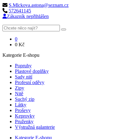
S.Mlckova.astona@seznam.cz
572641145
Zákazník nepřihlášen
0
0
Kč
Kategorie E-shopu
Popruhy
Plastové doplňky
Sady nití
Profesní oděvy
Zipy
Nitě
Suchý zip
Látky
Proševy
Keprovky
Pruženky
Výstražná galanterie
Kategorie E-shopu