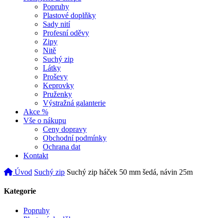
Popruhy
Plastové doplňky
Sady nití
Profesní oděvy
Zipy
Nitě
Suchý zip
Látky
Proševy
Keprovky
Pruženky
Výstražná galanterie
Akce
%
Vše o nákupu
Ceny dopravy
Obchodní podmínky
Ochrana dat
Kontakt
Úvod
Suchý zip
Suchý zip háček 50 mm šedá, návin 25m
Kategorie
Popruhy